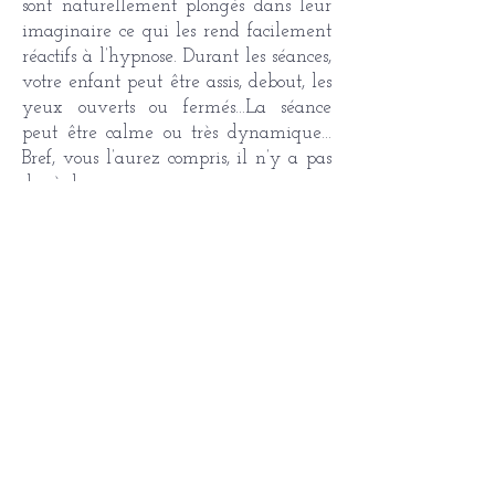
sont naturellement plongés dans leur
imaginaire ce qui les rend facilement
réactifs à l’hypnose. Durant les séances,
votre enfant peut être assis, debout, les
yeux ouverts ou fermés…La séance
peut être calme ou très dynamique…
Bref, vous l’aurez compris, il n’y a pas
de règles.
De retour à la maison, une des clés est
la
responsabilisation
. Je vous
proposerai également de petits
rituels
à mettre en place pour soutenir le
travail en séance.
PRENDRE RENDEZ-VOUS
Johanna
Piccarret