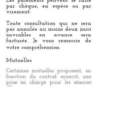
Les paiements peuvent se faire
par chèque, en espèce ou par
virement.
Toute consultation qui ne sera
pas annulée au moins deux jours
ouvrables en avance sera
facturée. Je vous remercie de
votre compréhension.
Mutuelles
Certaines mutuelles proposent, en
fonction du contrat souscrit, une
prise en charge pour les séances
d'hypnose.
PRENDRE RENDEZ-VOUS
Johanna
Piccarret
a